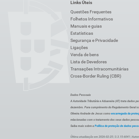
Links Úteis
Questões Frequentes
Folhetos Informativos
Manuais e guias
Estatísticas
Segurança e Privacidade
Ligações
Venda de bens
Lista de Devedores
Transações Intracomunitárias
Cross-Border Ruling (CBR)
Dados Pessoais
A Autoridade Tributária e Aduaneira (AT) trata dados p
dezembro. Para cumprimento do Regulamento Geral sob
Oliveira Andrade de Jesus como
encarregada da prote
relacionadas com o tratamento dos seus dados pessoai
Saiba mais sobre a
Política de proteção de dados pess
Última atualização em 2026-02-25 | 3.3.15-6041 | Autor