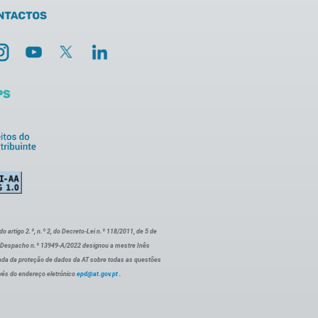
artigo 2.º, n.º 2, do Decreto-Lei n.º 118/2011, de 5 de
o Despacho n.º 13949-A/2022 designou a mestre Inês
ada da proteção de dados da AT sobre todas as questões
vés do endereço eletrónico
epd@at.gov.pt
.