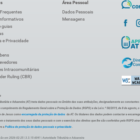
is
Área Pessoal
 Frequentes
Dados Pessoais
Informativos
Mensagens
 guias
as
 e Privacidade
 bens
Devedores
s Intracomunitárias
der Ruling (CBR)
s
ibutária e Aduaneira (AT) trata dados pessoais no âmbito das suas atribuições, designadamente as constantes do 
 cumprimento do Regulamento Geral sobre a Proteção de Dados (RGPD) e da Lei n.º 58/2019, de 8 de agosto, 
de de Jesus como
encarregada da proteção de dados
da AT. Os titulares dos dados podem contactar a encarreg
om o tratamento dos seus dados pessoais e com o exercício dos direitos que lhe são conferidos pelo RGPD atra
re a
Política de proteção de dados pessoais e privacidade
.
ção em 2026-02-25 | 3.3.15-6041 | Autoridade Tributária e Aduaneira