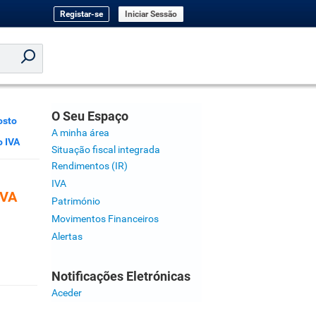
Registar-se
Iniciar Sessão
O Seu Espaço
osto
A minha área
o IVA
Situação fiscal integrada
Rendimentos (IR)
IVA
IVA
Património
Movimentos Financeiros
Alertas
Notificações Eletrónicas
Aceder