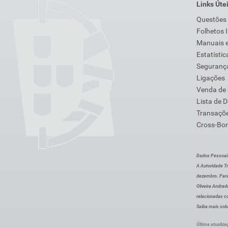
Links Úte
Questões
Folhetos 
Manuais e
Estatístic
Segurança
Ligações
Venda de
Lista de 
Transaçõe
Cross-Bor
Dados Pessoai
A Autoridade Tr
dezembro. Para
Oliveira Andra
relacionadas c
Saiba mais sob
Última atualiza