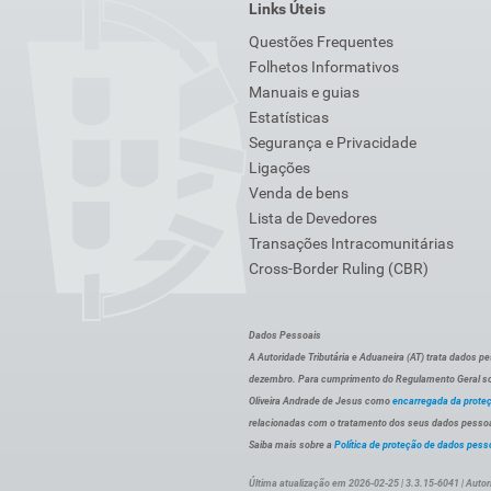
Links Úteis
Questões Frequentes
Folhetos Informativos
Manuais e guias
Estatísticas
Segurança e Privacidade
Ligações
Venda de bens
Lista de Devedores
Transações Intracomunitárias
Cross-Border Ruling (CBR)
Dados Pessoais
A Autoridade Tributária e Aduaneira (AT) trata dados p
dezembro. Para cumprimento do Regulamento Geral sob
Oliveira Andrade de Jesus como
encarregada da prote
relacionadas com o tratamento dos seus dados pessoai
Saiba mais sobre a
Política de proteção de dados pess
Última atualização em 2026-02-25 | 3.3.15-6041 | Autor