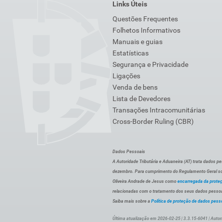
Links Úteis
Questões Frequentes
Folhetos Informativos
Manuais e guias
Estatísticas
Segurança e Privacidade
Ligações
Venda de bens
Lista de Devedores
Transações Intracomunitárias
Cross-Border Ruling (CBR)
Dados Pessoais
A Autoridade Tributária e Aduaneira (AT) trata dados p
dezembro. Para cumprimento do Regulamento Geral sob
Oliveira Andrade de Jesus como
encarregada da prote
relacionadas com o tratamento dos seus dados pessoai
Saiba mais sobre a
Política de proteção de dados pess
Última atualização em 2026-02-25 | 3.3.15-6041 | Autor