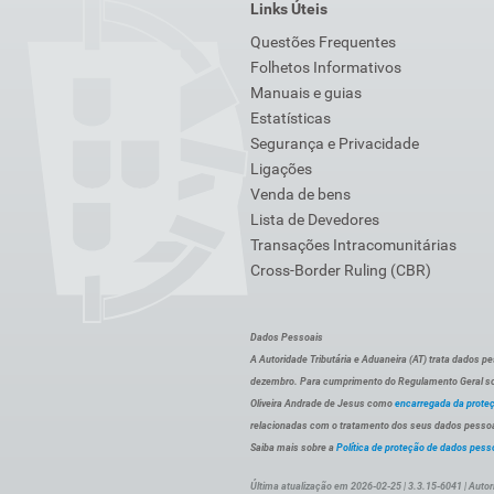
Links Úteis
Questões Frequentes
Folhetos Informativos
Manuais e guias
Estatísticas
Segurança e Privacidade
Ligações
Venda de bens
Lista de Devedores
Transações Intracomunitárias
Cross-Border Ruling (CBR)
Dados Pessoais
A Autoridade Tributária e Aduaneira (AT) trata dados p
dezembro. Para cumprimento do Regulamento Geral sob
Oliveira Andrade de Jesus como
encarregada da prote
relacionadas com o tratamento dos seus dados pessoai
Saiba mais sobre a
Política de proteção de dados pess
Última atualização em 2026-02-25 | 3.3.15-6041 | Autor