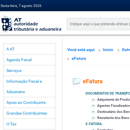
Sexta-feira, 7 agosto 2026
A AT
Você está aqui
Início
Outr
eFatura
Agenda Fiscal
Serviços
eFatura
Informação Fiscal e
Aduaneira
DOCUMENTOS DE TRANSP
Adquirente de Produ
Apoio ao Contribuinte
Agentes Fiscalizador
Destinatário dos Ben
Grandes Contribuintes
Remetente dos Bens
U-Tax
E-FATURA