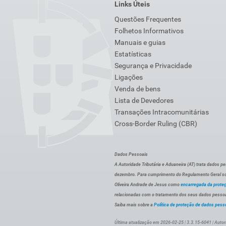
Links Úteis
Questões Frequentes
Folhetos Informativos
Manuais e guias
Estatísticas
Segurança e Privacidade
Ligações
Venda de bens
Lista de Devedores
Transações Intracomunitárias
Cross-Border Ruling (CBR)
Dados Pessoais
A Autoridade Tributária e Aduaneira (AT) trata dados p
dezembro. Para cumprimento do Regulamento Geral sob
Oliveira Andrade de Jesus como
encarregada da prote
relacionadas com o tratamento dos seus dados pessoai
Saiba mais sobre a
Política de proteção de dados pess
Última atualização em 2026-02-25 | 3.3.15-6041 | Autor