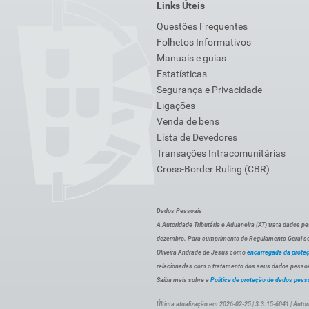
Links Úteis
Questões Frequentes
Folhetos Informativos
Manuais e guias
Estatísticas
Segurança e Privacidade
Ligações
Venda de bens
Lista de Devedores
Transações Intracomunitárias
Cross-Border Ruling (CBR)
Dados Pessoais
A Autoridade Tributária e Aduaneira (AT) trata dados p
dezembro. Para cumprimento do Regulamento Geral sob
Oliveira Andrade de Jesus como
encarregada da prote
relacionadas com o tratamento dos seus dados pessoai
Saiba mais sobre a
Política de proteção de dados pess
Última atualização em 2026-02-25 | 3.3.15-6041 | Autor