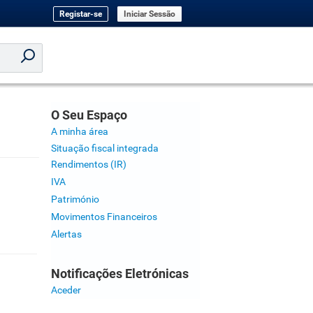
Registar-se
Iniciar Sessão
O Seu Espaço
A minha área
Situação fiscal integrada
Rendimentos (IR)
IVA
Património
Movimentos Financeiros
Alertas
Notificações Eletrónicas
Aceder