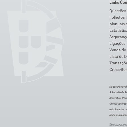
Links Úte
Questões
Folhetos 
Manuais e
Estatístic
Segurança
Ligações
Venda de
Lista de 
Transaçõe
Cross-Bor
Dados Pessoai
A Autoridade Tr
dezembro. Para
Oliveira Andra
relacionadas c
Saiba mais sob
Última atualiza