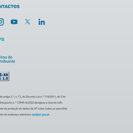
artigo 2.º, n.º 2, do Decreto-Lei n.º 118/2011, de 5 de
o Despacho n.º 13949-A/2022 designou a mestre Inês
ada da proteção de dados da AT sobre todas as questões
vés do endereço eletrónico
epd@at.gov.pt
.