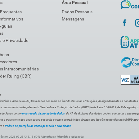
is
Área Pessoal
 Frequentes
Dados Pessoais
Informativos
Mensagens
 guias
as
 e Privacidade
 bens
Devedores
s Intracomunitárias
der Ruling (CBR)
s
ibutária e Aduaneira (AT) trata dados pessoais no âmbito das suas atribuições, designadamente as constantes do 
 cumprimento do Regulamento Geral sobre a Proteção de Dados (RGPD) e da Lei n.º 58/2019, de 8 de agosto, 
de de Jesus como
encarregada da proteção de dados
da AT. Os titulares dos dados podem contactar a encarreg
om o tratamento dos seus dados pessoais e com o exercício dos direitos que lhe são conferidos pelo RGPD atra
re a
Política de proteção de dados pessoais e privacidade
.
ção em 2026-02-25 | 3.3.15-6041 | Autoridade Tributária e Aduaneira