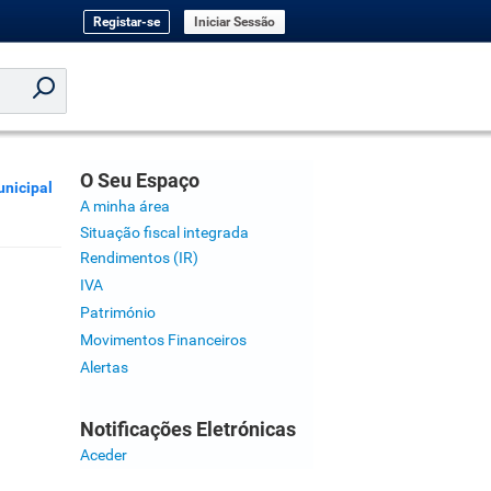
Registar-se
Iniciar Sessão
O Seu Espaço
nicipal
A minha área
Situação fiscal integrada
Rendimentos (IR)
IVA
Património
Movimentos Financeiros
Alertas
Notificações Eletrónicas
Aceder