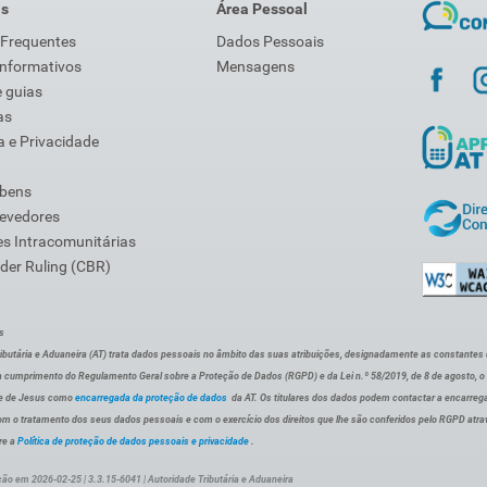
is
Área Pessoal
 Frequentes
Dados Pessoais
Informativos
Mensagens
 guias
as
 e Privacidade
 bens
Devedores
s Intracomunitárias
der Ruling (CBR)
s
ibutária e Aduaneira (AT) trata dados pessoais no âmbito das suas atribuições, designadamente as constantes do 
 cumprimento do Regulamento Geral sobre a Proteção de Dados (RGPD) e da Lei n.º 58/2019, de 8 de agosto, 
de de Jesus como
encarregada da proteção de dados
da AT. Os titulares dos dados podem contactar a encarreg
om o tratamento dos seus dados pessoais e com o exercício dos direitos que lhe são conferidos pelo RGPD atra
re a
Política de proteção de dados pessoais e privacidade
.
ção em 2026-02-25 | 3.3.15-6041 | Autoridade Tributária e Aduaneira