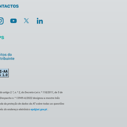
artigo 2.º, n.º 2, do Decreto-Lei n.º 118/2011, de 5 de
o Despacho n.º 13949-A/2022 designou a mestre Inês
ada da proteção de dados da AT sobre todas as questões
vés do endereço eletrónico
epd@at.gov.pt
.