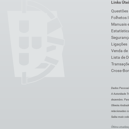
Links Úte
Questões
Folhetos 
Manuais e
Estatístic
Segurança
Ligações
Venda de
Lista de 
Transaçõe
Cross-Bor
Dados Pessoai
A Autoridade Tr
dezembro. Para
Oliveira Andra
relacionadas c
Saiba mais sob
Última atualiza