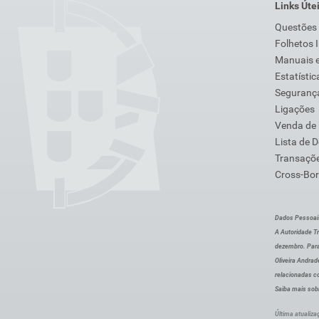
Links Úte
Questões
Folhetos 
Manuais e
Estatístic
Segurança
Ligações
Venda de
Lista de 
Transaçõe
Cross-Bor
Dados Pessoai
A Autoridade Tr
dezembro. Para
Oliveira Andra
relacionadas c
Saiba mais sob
Última atualiza