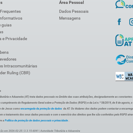
is
Área Pessoal
 Frequentes
Dados Pessoais
Informativos
Mensagens
 guias
as
 e Privacidade
 bens
Devedores
s Intracomunitárias
der Ruling (CBR)
s
ibutária e Aduaneira (AT) trata dados pessoais no âmbito das suas atribuições, designadamente as constantes do 
 cumprimento do Regulamento Geral sobre a Proteção de Dados (RGPD) e da Lei n.º 58/2019, de 8 de agosto, 
de de Jesus como
encarregada da proteção de dados
da AT. Os titulares dos dados podem contactar a encarreg
om o tratamento dos seus dados pessoais e com o exercício dos direitos que lhe são conferidos pelo RGPD atra
re a
Política de proteção de dados pessoais e privacidade
.
ção em 2026-02-25 | 3.3.15-6041 | Autoridade Tributária e Aduaneira