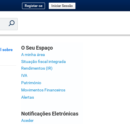
Registar-se
Iniciar Sessão
O Seu Espaço
l sobre
A minha área
Situação fiscal integrada
Rendimentos (IR)
IVA
Património
Movimentos Financeiros
Alertas
Notificações Eletrónicas
Aceder