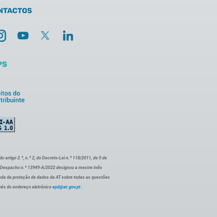
artigo 2.º, n.º 2, do Decreto-Lei n.º 118/2011, de 5 de
o Despacho n.º 13949-A/2022 designou a mestre Inês
ada da proteção de dados da AT sobre todas as questões
vés do endereço eletrónico
epd@at.gov.pt
.