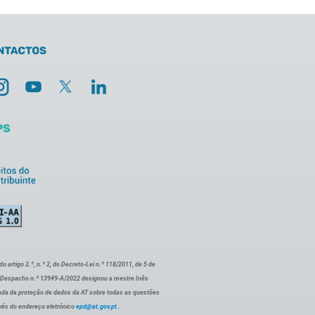
artigo 2.º, n.º 2, do Decreto-Lei n.º 118/2011, de 5 de
o Despacho n.º 13949-A/2022 designou a mestre Inês
ada da proteção de dados da AT sobre todas as questões
vés do endereço eletrónico
epd@at.gov.pt
.