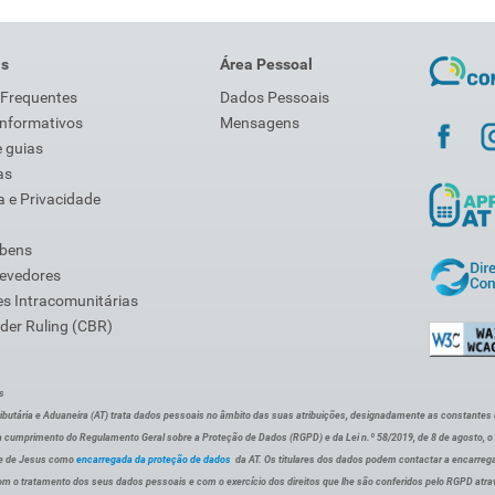
is
Área Pessoal
 Frequentes
Dados Pessoais
Informativos
Mensagens
 guias
as
 e Privacidade
 bens
Devedores
s Intracomunitárias
der Ruling (CBR)
s
ibutária e Aduaneira (AT) trata dados pessoais no âmbito das suas atribuições, designadamente as constantes do 
 cumprimento do Regulamento Geral sobre a Proteção de Dados (RGPD) e da Lei n.º 58/2019, de 8 de agosto, 
de de Jesus como
encarregada da proteção de dados
da AT. Os titulares dos dados podem contactar a encarreg
om o tratamento dos seus dados pessoais e com o exercício dos direitos que lhe são conferidos pelo RGPD atra