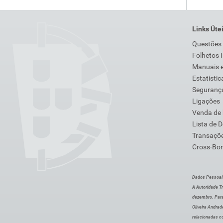
Links Úte
Questões
Folhetos 
Manuais e
Estatístic
Segurança
Ligações
Venda de
Lista de 
Transaçõe
Cross-Bor
Dados Pessoai
A Autoridade Tr
dezembro. Para
Oliveira Andra
relacionadas c