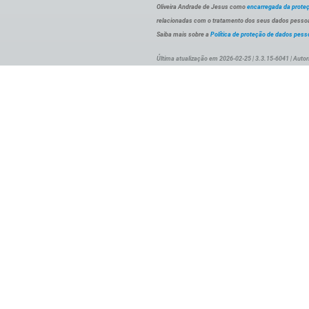
Oliveira Andrade de Jesus como
encarregada da prote
relacionadas com o tratamento dos seus dados pessoai
Saiba mais sobre a
Política de proteção de dados pess
Última atualização em 2026-02-25 | 3.3.15-6041 | Autor