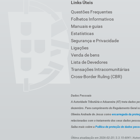
Links Úteis
Questões Frequentes
Folhetos Informativos
Manuais e guias
Estatísticas
Segurança e Privacidade
Ligações
Venda de bens
Lista de Devedores
Transações Intracomunitárias
Cross-Border Ruling (CBR)
Dados Pessoais
A Autoridade Tributária e Aduaneira (AT) trata dados p
dezembro. Para cumprimento do Regulamento Geral sob
Oliveira Andrade de Jesus como
encarregada da prote
relacionadas com o tratamento dos seus dados pessoai
Saiba mais sobre a
Política de proteção de dados pess
Última atualização em 2026-02-25 | 3.3.15-6041 | Autor