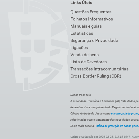
Links Úteis
Questões Frequentes
Folhetos Informativos
Manuais e guias
Estatísticas
Segurança e Privacidade
Ligações
Venda de bens
Lista de Devedores
Transações Intracomunitárias
Cross-Border Ruling (CBR)
Dados Pessoais
A Autoridade Tributária e Aduaneira (AT) trata dados p
dezembro. Para cumprimento do Regulamento Geral sob
Oliveira Andrade de Jesus como
encarregada da prote
relacionadas com o tratamento dos seus dados pessoai
Saiba mais sobre a
Política de proteção de dados pess
Última atualização em 2026-02-25 | 3.3.15-6041 | Autor