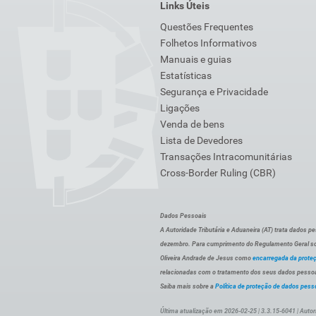
Links Úteis
Questões Frequentes
Folhetos Informativos
Manuais e guias
Estatísticas
Segurança e Privacidade
Ligações
Venda de bens
Lista de Devedores
Transações Intracomunitárias
Cross-Border Ruling (CBR)
Dados Pessoais
A Autoridade Tributária e Aduaneira (AT) trata dados p
dezembro. Para cumprimento do Regulamento Geral sob
Oliveira Andrade de Jesus como
encarregada da prote
relacionadas com o tratamento dos seus dados pessoai
Saiba mais sobre a
Política de proteção de dados pess
Última atualização em 2026-02-25 | 3.3.15-6041 | Autor