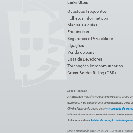
Links Úteis
Questões Frequentes
Folhetos Informativos
Manuais e guias
Estatísticas
Segurança e Privacidade
Ligações
Venda de bens
Lista de Devedores
Transações Intracomunitárias
Cross-Border Ruling (CBR)
Dados Pessoais
A Autoridade Tributária e Aduaneira (AT) trata dados p
dezembro. Para cumprimento do Regulamento Geral sob
Oliveira Andrade de Jesus como
encarregada da prote
relacionadas com o tratamento dos seus dados pessoai
Saiba mais sobre a
Política de proteção de dados pess
Última atualização em 2026-02-25 | 3.3.15-6041 | Autor