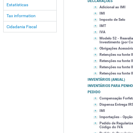
DECLARAÇÕES
Estatísticas
Adicional ao IMI
IMI
Tax information
Imposto de Selo
IMT
Cidadania Fiscal
IVA
Modelo 52 - Reavalia
Investimento (por Con
Obrigações Acessóri
Retenções na fonte I
Retenções na fonte IR
Retenções na fonte IR
Retenções na fonte IR
INVENTÁRIOS (ANUAL)
INVENTÁRIOS PARA PENH
PEDIDO
Compensação Forfetá
Dispensa Entrega IR
IMI
Importações - Opção
Pedido de Regularizaç
Código do IVA