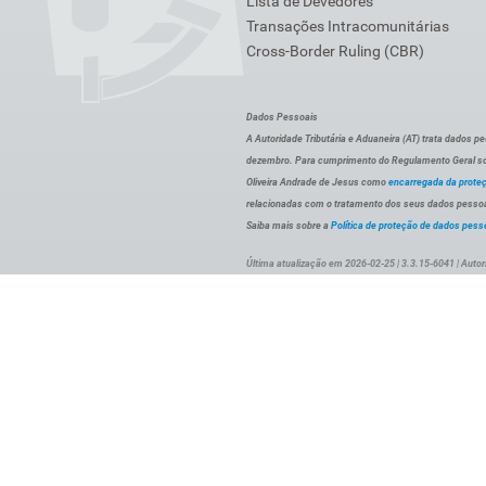
Lista de Devedores
Transações Intracomunitárias
Cross-Border Ruling (CBR)
Dados Pessoais
A Autoridade Tributária e Aduaneira (AT) trata dados p
dezembro. Para cumprimento do Regulamento Geral sob
Oliveira Andrade de Jesus como
encarregada da prote
relacionadas com o tratamento dos seus dados pessoai
Saiba mais sobre a
Política de proteção de dados pess
Última atualização em 2026-02-25 | 3.3.15-6041 | Autor