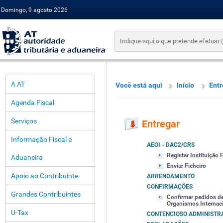
Domingo, 9 agosto 2026
A AT
Você está aqui
Início
Entr
Agenda Fiscal
Serviços
Entregar
Informação Fiscal e
AEOI - DAC2/CRS
Registar Instituição 
Aduaneira
Enviar Ficheiro
Apoio ao Contribuinte
ARRENDAMENTO
CONFIRMAÇÕES
Grandes Contribuintes
Confirmar pedidos de
Organismos Internac
U-Tax
CONTENCIOSO ADMINISTR