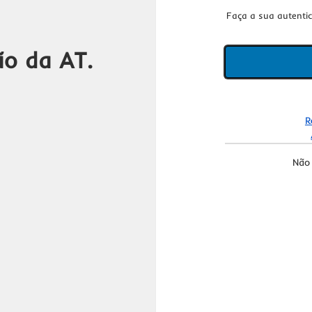
Faça a sua autenti
ão da AT.
R
Não