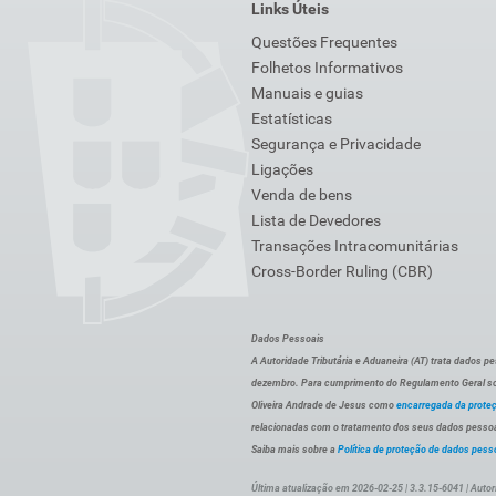
Links Úteis
Questões Frequentes
Folhetos Informativos
Manuais e guias
Estatísticas
Segurança e Privacidade
Ligações
Venda de bens
Lista de Devedores
Transações Intracomunitárias
Cross-Border Ruling (CBR)
Dados Pessoais
A Autoridade Tributária e Aduaneira (AT) trata dados p
dezembro. Para cumprimento do Regulamento Geral sob
Oliveira Andrade de Jesus como
encarregada da prote
relacionadas com o tratamento dos seus dados pessoai
Saiba mais sobre a
Política de proteção de dados pess
Última atualização em 2026-02-25 | 3.3.15-6041 | Autor