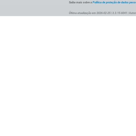
Saiba mais sobre a
Política de proteção de dados pess
Última atualização em 2026-02-25 | 3.3.15-6041 | Autor