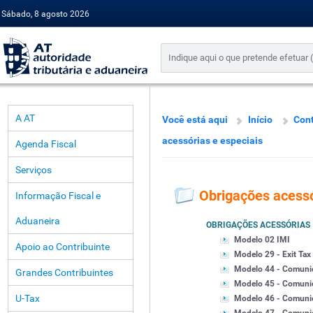
Sábado, 8 agosto 2026
A AT
Você está aqui
Início
Cont
acessórias e especiais
Agenda Fiscal
Serviços
Obrigações acessó
Informação Fiscal e
Aduaneira
OBRIGAÇÕES ACESSÓRIAS
Modelo 02 IMI
Apoio ao Contribuinte
Modelo 29 - Exit Tax
Modelo 44 - Comunic
Grandes Contribuintes
Modelo 45 - Comuni
U-Tax
Modelo 46 - Comunic