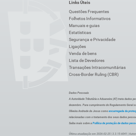
Links Úteis
Questões Frequentes
Folhetos Informativos
Manuais e guias
Estatísticas
Segurança e Privacidade
Ligações
Venda de bens
Lista de Devedores
Transações Intracomunitárias
Cross-Border Ruling (CBR)
Dados Pessoais
A Autoridade Tributária e Aduaneira (AT) trata dados p
dezembro. Para cumprimento do Regulamento Geral sob
Oliveira Andrade de Jesus como
encarregada da prote
relacionadas com o tratamento dos seus dados pessoai
Saiba mais sobre a
Política de proteção de dados pess
Última atualização em 2026-02-25 | 3.3.15-6041 | Autor