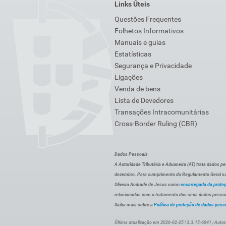
Links Úteis
Questões Frequentes
Folhetos Informativos
Manuais e guias
Estatísticas
Segurança e Privacidade
Ligações
Venda de bens
Lista de Devedores
Transações Intracomunitárias
Cross-Border Ruling (CBR)
Dados Pessoais
A Autoridade Tributária e Aduaneira (AT) trata dados p
dezembro. Para cumprimento do Regulamento Geral sob
Oliveira Andrade de Jesus como
encarregada da prote
relacionadas com o tratamento dos seus dados pessoai
Saiba mais sobre a
Política de proteção de dados pess
Última atualização em 2026-02-25 | 3.3.15-6041 | Autor