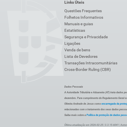
Links Úteis
Questões Frequentes
Folhetos Informativos
Manuais e guias
Estatísticas
Segurança e Privacidade
Ligações
Venda de bens
Lista de Devedores
Transações Intracomunitárias
Cross-Border Ruling (CBR)
Dados Pessoais
A Autoridade Tributária e Aduaneira (AT) trata dados p
dezembro. Para cumprimento do Regulamento Geral sob
Oliveira Andrade de Jesus como
encarregada da prote
relacionadas com o tratamento dos seus dados pessoai
Saiba mais sobre a
Política de proteção de dados pess
Última atualização em 2026-02-25 | 3.3.15-6041 | Autor