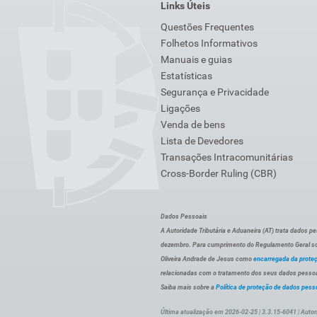
Links Úteis
Questões Frequentes
Folhetos Informativos
Manuais e guias
Estatísticas
Segurança e Privacidade
Ligações
Venda de bens
Lista de Devedores
Transações Intracomunitárias
Cross-Border Ruling (CBR)
Dados Pessoais
A Autoridade Tributária e Aduaneira (AT) trata dados p
dezembro. Para cumprimento do Regulamento Geral sob
Oliveira Andrade de Jesus como
encarregada da prote
relacionadas com o tratamento dos seus dados pessoai
Saiba mais sobre a
Política de proteção de dados pess
Última atualização em 2026-02-25 | 3.3.15-6041 | Autor