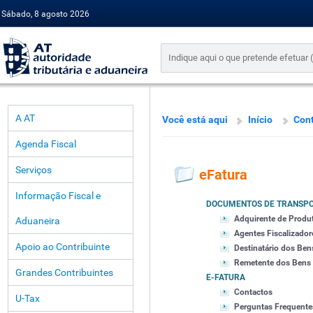
Sábado, 8 agosto 2026
A AT
Você está aqui
Início
Cont
Agenda Fiscal
Serviços
eFatura
Informação Fiscal e
DOCUMENTOS DE TRANSP
Adquirente de Produ
Aduaneira
Agentes Fiscalizador
Apoio ao Contribuinte
Destinatário dos Ben
Remetente dos Bens
Grandes Contribuintes
E-FATURA
Contactos
U-Tax
Perguntas Frequente