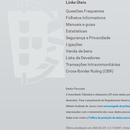
Links Úteis
Questões Frequentes
Folhetos Informativos
Manuais e guias
Estatísticas
Segurança e Privacidade
Ligações
Venda de bens
Lista de Devedores
Transações Intracomunitárias
Cross-Border Ruling (CBR)
Dados Pessoais
A Autoridade Tributária e Aduaneira (AT) trata dados p
dezembro. Para cumprimento do Regulamento Geral sob
Oliveira Andrade de Jesus como
encarregada da prote
relacionadas com o tratamento dos seus dados pessoai
Saiba mais sobre a
Política de proteção de dados pess
Última atualização em 2026-02-25 | 3.3.15-6041 | Autor