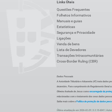
Links Úteis
Questões Frequentes
Folhetos Informativos
Manuais e guias
Estatísticas
Segurança e Privacidade
Ligações
Venda de bens
Lista de Devedores
Transações Intracomunitárias
Cross-Border Ruling (CBR)
Dados Pessoais
A Autoridade Tributária e Aduaneira (AT) trata dados p
dezembro. Para cumprimento do Regulamento Geral sob
Oliveira Andrade de Jesus como
encarregada da prote
relacionadas com o tratamento dos seus dados pessoai
Saiba mais sobre a
Política de proteção de dados pess
Última atualização em 2026-02-25 | 3.3.15-6041 | Autor