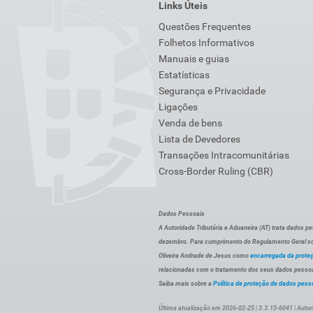
Links Úteis
Questões Frequentes
Folhetos Informativos
Manuais e guias
Estatísticas
Segurança e Privacidade
Ligações
Venda de bens
Lista de Devedores
Transações Intracomunitárias
Cross-Border Ruling (CBR)
Dados Pessoais
A Autoridade Tributária e Aduaneira (AT) trata dados p
dezembro. Para cumprimento do Regulamento Geral sob
Oliveira Andrade de Jesus como
encarregada da prote
relacionadas com o tratamento dos seus dados pessoai
Saiba mais sobre a
Política de proteção de dados pess
Última atualização em 2026-02-25 | 3.3.15-6041 | Autor