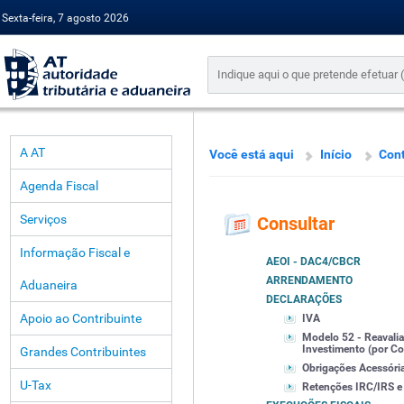
Sexta-feira, 7 agosto 2026
A AT
Você está aqui
Início
Cont
Agenda Fiscal
Serviços
Consultar
Informação Fiscal e
AEOI - DAC4/CBCR
ARRENDAMENTO
Aduaneira
DECLARAÇÕES
Apoio ao Contribuinte
IVA
Modelo 52 - Reavalia
Investimento (por Con
Grandes Contribuintes
Obrigações Acessóri
U-Tax
Retenções IRC/IRS e I