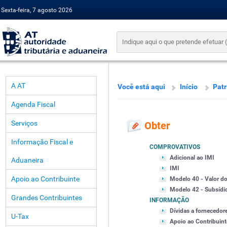
Sexta-feira, 7 agosto 2026
A AT
Você está aqui
Início
Pat
Agenda Fiscal
Serviços
Obter
Informação Fiscal e
COMPROVATIVOS
Adicional ao IMI
Aduaneira
IMI
Apoio ao Contribuinte
Modelo 40 - Valor do
Modelo 42 - Subsídi
Grandes Contribuintes
INFORMAÇÃO
Dívidas a fornecedor
U-Tax
Apoio ao Contribuint