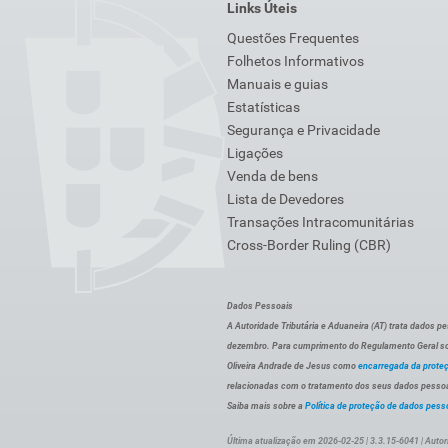
Links Úteis
Questões Frequentes
Folhetos Informativos
Manuais e guias
Estatísticas
Segurança e Privacidade
Ligações
Venda de bens
Lista de Devedores
Transações Intracomunitárias
Cross-Border Ruling (CBR)
Dados Pessoais
A Autoridade Tributária e Aduaneira (AT) trata dados p
dezembro. Para cumprimento do Regulamento Geral sob
Oliveira Andrade de Jesus como
encarregada da prote
relacionadas com o tratamento dos seus dados pessoai
Saiba mais sobre a
Política de proteção de dados pess
Última atualização em 2026-02-25 | 3.3.15-6041 | Autor