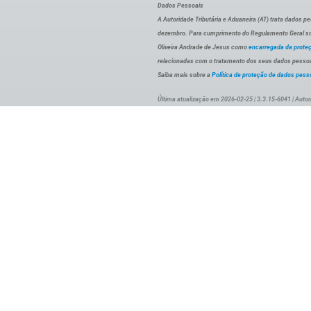
Dados Pessoais
A Autoridade Tributária e Aduaneira (AT) trata dados p
dezembro. Para cumprimento do Regulamento Geral sob
Oliveira Andrade de Jesus como
encarregada da prote
relacionadas com o tratamento dos seus dados pessoai
Saiba mais sobre a
Política de proteção de dados pess
Última atualização em 2026-02-25 | 3.3.15-6041 | Autor