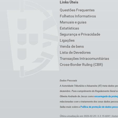
Links Úteis
Questões Frequentes
Folhetos Informativos
Manuais e guias
Estatísticas
Segurança e Privacidade
Ligações
Venda de bens
Lista de Devedores
Transações Intracomunitárias
Cross-Border Ruling (CBR)
Dados Pessoais
A Autoridade Tributária e Aduaneira (AT) trata dados p
dezembro. Para cumprimento do Regulamento Geral sob
Oliveira Andrade de Jesus como
encarregada da prote
relacionadas com o tratamento dos seus dados pessoai
Saiba mais sobre a
Política de proteção de dados pess
Última atualização em 2026-02-25 | 3.3.15-6041 | Autor