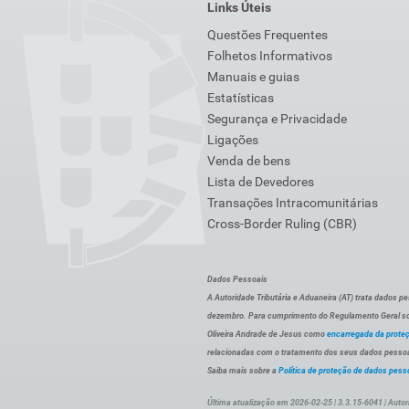
Links Úteis
Questões Frequentes
Folhetos Informativos
Manuais e guias
Estatísticas
Segurança e Privacidade
Ligações
Venda de bens
Lista de Devedores
Transações Intracomunitárias
Cross-Border Ruling (CBR)
Dados Pessoais
A Autoridade Tributária e Aduaneira (AT) trata dados p
dezembro. Para cumprimento do Regulamento Geral sob
Oliveira Andrade de Jesus como
encarregada da prote
relacionadas com o tratamento dos seus dados pessoai
Saiba mais sobre a
Política de proteção de dados pess
Última atualização em 2026-02-25 | 3.3.15-6041 | Autor