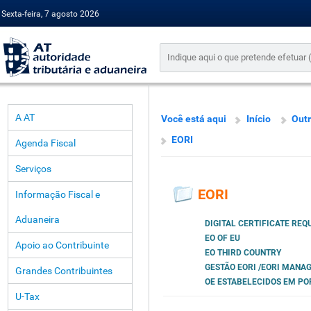
Sexta-feira, 7 agosto 2026
A AT
Você está aqui
Início
Outr
EORI
Agenda Fiscal
Serviços
EORI
Informação Fiscal e
Aduaneira
DIGITAL CERTIFICATE RE
EO OF EU
Apoio ao Contribuinte
EO THIRD COUNTRY
GESTÃO EORI /EORI MANA
Grandes Contribuintes
OE ESTABELECIDOS EM P
U-Tax