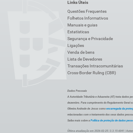
Links Úteis
Questões Frequentes
Folhetos Informativos
Manuais e guias
Estatísticas
Segurança e Privacidade
Ligações
Venda de bens
Lista de Devedores
Transações Intracomunitárias
Cross-Border Ruling (CBR)
Dados Pessoais
A Autoridade Tributária e Aduaneira (AT) trata dados p
dezembro. Para cumprimento do Regulamento Geral sob
Oliveira Andrade de Jesus como
encarregada da prote
relacionadas com o tratamento dos seus dados pessoai
Saiba mais sobre a
Política de proteção de dados pess
Última atualização em 2026-02-25 | 3.3.15-6041 | Autor