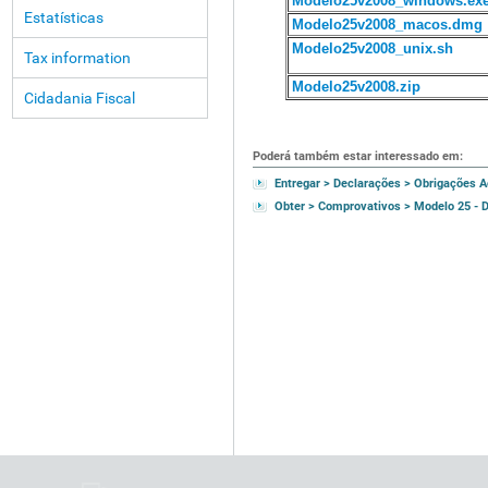
Modelo25v2008_windows.ex
Estatísticas
Modelo25v2008_macos.dmg
Modelo25v2008_unix.sh
Tax information
Modelo25v2008.zip
Cidadania Fiscal
Poderá também estar interessado em:
Entregar > Declarações > Obrigações A
Obter > Comprovativos > Modelo 25 - 