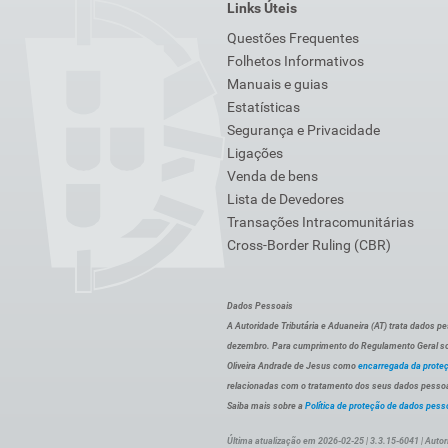
Links Úteis
Questões Frequentes
Folhetos Informativos
Manuais e guias
Estatísticas
Segurança e Privacidade
Ligações
Venda de bens
Lista de Devedores
Transações Intracomunitárias
Cross-Border Ruling (CBR)
Dados Pessoais
A Autoridade Tributária e Aduaneira (AT) trata dados p
dezembro. Para cumprimento do Regulamento Geral sob
Oliveira Andrade de Jesus como
encarregada da prote
relacionadas com o tratamento dos seus dados pessoai
Saiba mais sobre a
Política de proteção de dados pess
Última atualização em 2026-02-25 | 3.3.15-6041 | Autor