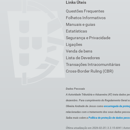
Links Úteis
Questões Frequentes
Folhetos Informativos
Manuais e guias
Estatísticas
Segurança e Privacidade
Ligações
Venda de bens
Lista de Devedores
Transações Intracomunitárias
Cross-Border Ruling (CBR)
Dados Pessoais
A Autoridade Tributária e Aduaneira (AT) trata dados p
dezembro. Para cumprimento do Regulamento Geral sob
Oliveira Andrade de Jesus como
encarregada da prote
relacionadas com o tratamento dos seus dados pessoai
Saiba mais sobre a
Política de proteção de dados pess
Última atualização em 2026-02-25 | 3.3.15-6041 | Autor