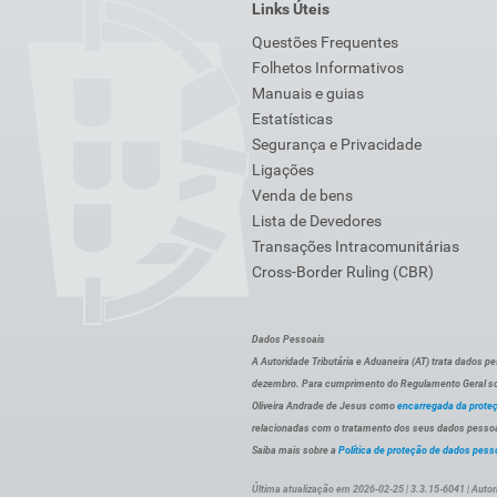
Links Úteis
Questões Frequentes
Folhetos Informativos
Manuais e guias
Estatísticas
Segurança e Privacidade
Ligações
Venda de bens
Lista de Devedores
Transações Intracomunitárias
Cross-Border Ruling (CBR)
Dados Pessoais
A Autoridade Tributária e Aduaneira (AT) trata dados p
dezembro. Para cumprimento do Regulamento Geral sob
Oliveira Andrade de Jesus como
encarregada da prote
relacionadas com o tratamento dos seus dados pessoai
Saiba mais sobre a
Política de proteção de dados pess
Última atualização em 2026-02-25 | 3.3.15-6041 | Autor