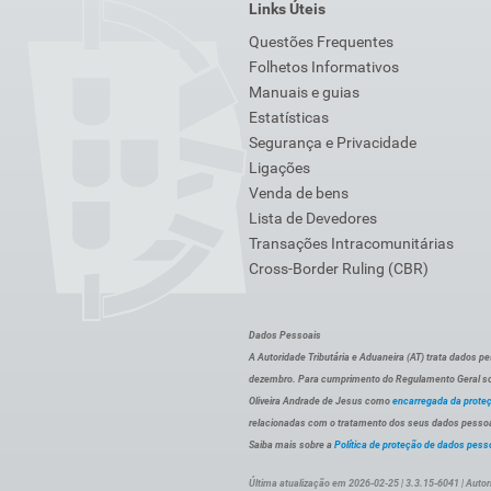
Links Úteis
Questões Frequentes
Folhetos Informativos
Manuais e guias
Estatísticas
Segurança e Privacidade
Ligações
Venda de bens
Lista de Devedores
Transações Intracomunitárias
Cross-Border Ruling (CBR)
Dados Pessoais
A Autoridade Tributária e Aduaneira (AT) trata dados p
dezembro. Para cumprimento do Regulamento Geral sob
Oliveira Andrade de Jesus como
encarregada da prote
relacionadas com o tratamento dos seus dados pessoai
Saiba mais sobre a
Política de proteção de dados pess
Última atualização em 2026-02-25 | 3.3.15-6041 | Autor