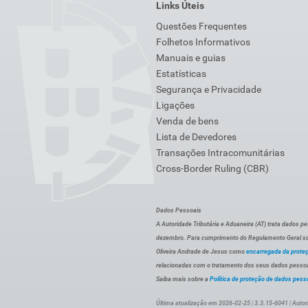
Links Úteis
Questões Frequentes
Folhetos Informativos
Manuais e guias
Estatísticas
Segurança e Privacidade
Ligações
Venda de bens
Lista de Devedores
Transações Intracomunitárias
Cross-Border Ruling (CBR)
Dados Pessoais
A Autoridade Tributária e Aduaneira (AT) trata dados p
dezembro. Para cumprimento do Regulamento Geral sob
Oliveira Andrade de Jesus como
encarregada da prote
relacionadas com o tratamento dos seus dados pessoai
Saiba mais sobre a
Política de proteção de dados pess
Última atualização em 2026-02-25 | 3.3.15-6041 | Autor