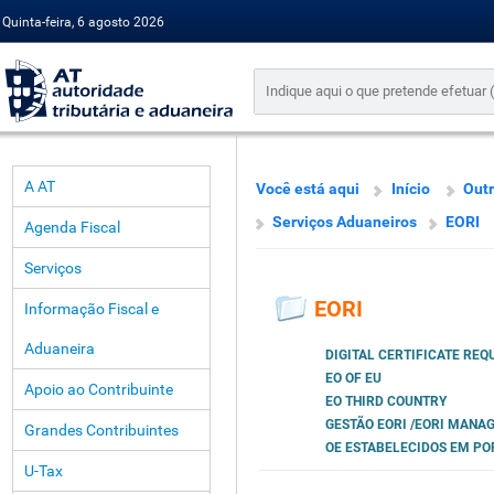
Quinta-feira, 6 agosto 2026
A AT
Você está aqui
Início
Outr
Serviços Aduaneiros
EORI
Agenda Fiscal
Serviços
EORI
Informação Fiscal e
Aduaneira
DIGITAL CERTIFICATE RE
EO OF EU
Apoio ao Contribuinte
EO THIRD COUNTRY
GESTÃO EORI /EORI MANA
Grandes Contribuintes
OE ESTABELECIDOS EM P
U-Tax