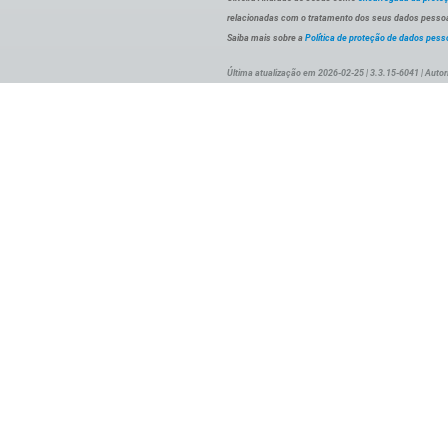
relacionadas com o tratamento dos seus dados pessoai
Saiba mais sobre a
Política de proteção de dados pess
Última atualização em 2026-02-25 | 3.3.15-6041 | Autor