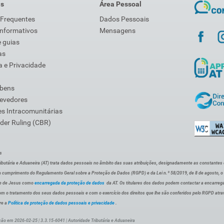
is
Área Pessoal
 Frequentes
Dados Pessoais
Informativos
Mensagens
 guias
as
 e Privacidade
 bens
Devedores
s Intracomunitárias
der Ruling (CBR)
s
ibutária e Aduaneira (AT) trata dados pessoais no âmbito das suas atribuições, designadamente as constantes do 
 cumprimento do Regulamento Geral sobre a Proteção de Dados (RGPD) e da Lei n.º 58/2019, de 8 de agosto, 
de de Jesus como
encarregada da proteção de dados
da AT. Os titulares dos dados podem contactar a encarreg
om o tratamento dos seus dados pessoais e com o exercício dos direitos que lhe são conferidos pelo RGPD atra
re a
Política de proteção de dados pessoais e privacidade
.
ção em 2026-02-25 | 3.3.15-6041 | Autoridade Tributária e Aduaneira