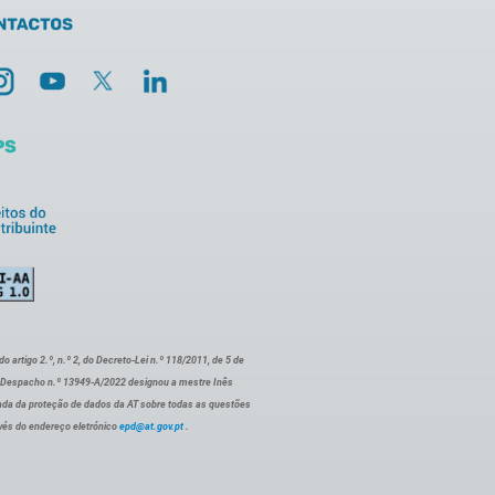
artigo 2.º, n.º 2, do Decreto-Lei n.º 118/2011, de 5 de
o Despacho n.º 13949-A/2022 designou a mestre Inês
ada da proteção de dados da AT sobre todas as questões
vés do endereço eletrónico
epd@at.gov.pt
.