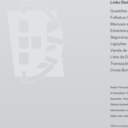
Links Úte
Questões
Folhetos 
Manuais e
Estatístic
Segurança
Ligações
Venda de
Lista de 
Transaçõe
Cross-Bor
Dados Pessoai
A Autoridade Tr
dezembro. Para
Oliveira Andra
relacionadas c
Saiba mais sob
Última atualiza