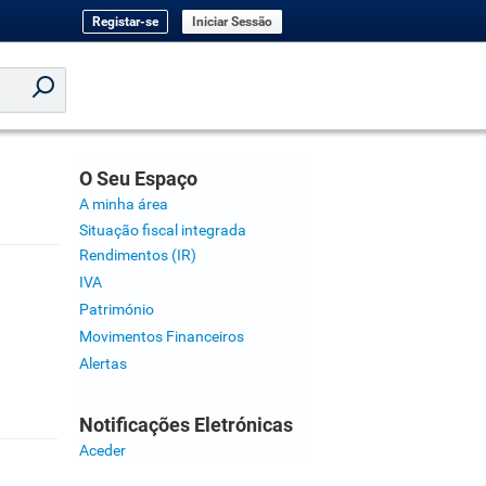
Registar-se
Iniciar Sessão
O Seu Espaço
A minha área
Situação fiscal integrada
Rendimentos (IR)
IVA
Património
Movimentos Financeiros
Alertas
Notificações Eletrónicas
Aceder