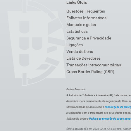
Links Úteis
Questões Frequentes
Folhetos Informativos
Manuais e guias
Estatísticas
Segurança e Privacidade
Ligações
Venda de bens
Lista de Devedores
Transações Intracomunitárias
Cross-Border Ruling (CBR)
Dados Pessoais
A Autoridade Tributária e Aduaneira (AT) trata dados p
dezembro. Para cumprimento do Regulamento Geral sob
Oliveira Andrade de Jesus como
encarregada da prote
relacionadas com o tratamento dos seus dados pessoai
Saiba mais sobre a
Política de proteção de dados pess
Última atualização em 2026-02-25 | 3.3.15-6041 | Autor