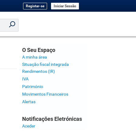
Registar-se
Iniciar Sessão
O Seu Espaço
A minha área
Situação fiscal integrada
Rendimentos (IR)
IVA
Património
Movimentos Financeiros
Alertas
Notificações Eletrónicas
Aceder