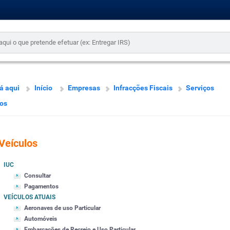
á aqui
Início
Empresas
Infracções Fiscais
Serviços
os
Veículos
IUC
Consultar
Pagamentos
VEÍCULOS ATUAIS
Aeronaves de uso Particular
Automóveis
Embarcações de Recreio e Uso Particular