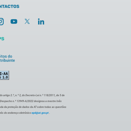
artigo 2.º, n.º 2, do Decreto-Lei n.º 118/2011, de 5 de
o Despacho n.º 13949-A/2022 designou a mestre Inês
ada da proteção de dados da AT sobre todas as questões
vés do endereço eletrónico
epd@at.gov.pt
.