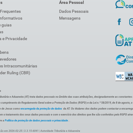
is
Área Pessoal
 Frequentes
Dados Pessoais
Informativos
Mensagens
 guias
as
 e Privacidade
 bens
Devedores
s Intracomunitárias
der Ruling (CBR)
s
ibutária e Aduaneira (AT) trata dados pessoais no âmbito das suas atribuições, designadamente as constantes do 
 cumprimento do Regulamento Geral sobre a Proteção de Dados (RGPD) e da Lei n.º 58/2019, de 8 de agosto, 
de de Jesus como
encarregada da proteção de dados
da AT. Os titulares dos dados podem contactar a encarreg
om o tratamento dos seus dados pessoais e com o exercício dos direitos que lhe são conferidos pelo RGPD atra
re a
Política de proteção de dados pessoais e privacidade
.
ção em 2026-02-25 | 3.3.15-6041 | Autoridade Tributária e Aduaneira