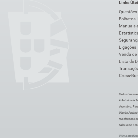
Links Úte
Questões
Folhetos 
Manuais e
Estatístic
Segurança
Ligações
Venda de
Lista de 
Transaçõe
Cross-Bor
Dados Pessoai
A Autoridade Tr
dezembro. Para
Oliveira Andra
relacionadas c
Saiba mais sob
Última atualiza