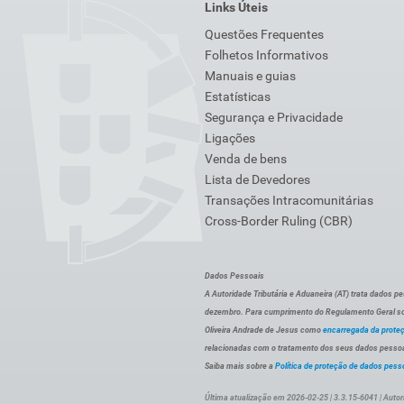
Links Úteis
Questões Frequentes
Folhetos Informativos
Manuais e guias
Estatísticas
Segurança e Privacidade
Ligações
Venda de bens
Lista de Devedores
Transações Intracomunitárias
Cross-Border Ruling (CBR)
Dados Pessoais
A Autoridade Tributária e Aduaneira (AT) trata dados p
dezembro. Para cumprimento do Regulamento Geral sob
Oliveira Andrade de Jesus como
encarregada da prote
relacionadas com o tratamento dos seus dados pessoai
Saiba mais sobre a
Política de proteção de dados pess
Última atualização em 2026-02-25 | 3.3.15-6041 | Autor