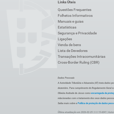
Links Úteis
Questões Frequentes
Folhetos Informativos
Manuais e guias
Estatísticas
Segurança e Privacidade
Ligações
Venda de bens
Lista de Devedores
Transações Intracomunitárias
Cross-Border Ruling (CBR)
Dados Pessoais
A Autoridade Tributária e Aduaneira (AT) trata dados p
dezembro. Para cumprimento do Regulamento Geral sob
Oliveira Andrade de Jesus como
encarregada da prote
relacionadas com o tratamento dos seus dados pessoai
Saiba mais sobre a
Política de proteção de dados pess
Última atualização em 2026-02-25 | 3.3.15-6041 | Autor