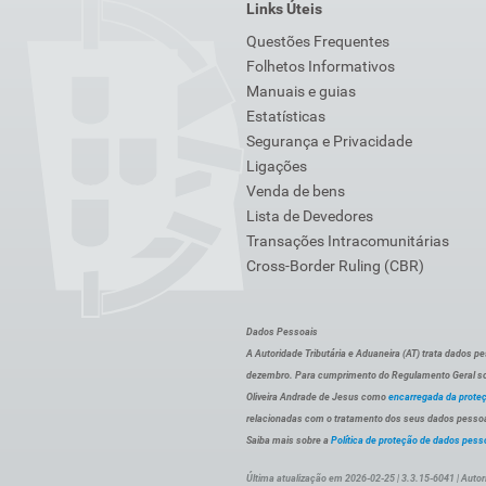
Links Úteis
Questões Frequentes
Folhetos Informativos
Manuais e guias
Estatísticas
Segurança e Privacidade
Ligações
Venda de bens
Lista de Devedores
Transações Intracomunitárias
Cross-Border Ruling (CBR)
Dados Pessoais
A Autoridade Tributária e Aduaneira (AT) trata dados p
dezembro. Para cumprimento do Regulamento Geral sob
Oliveira Andrade de Jesus como
encarregada da prote
relacionadas com o tratamento dos seus dados pessoai
Saiba mais sobre a
Política de proteção de dados pess
Última atualização em 2026-02-25 | 3.3.15-6041 | Autor