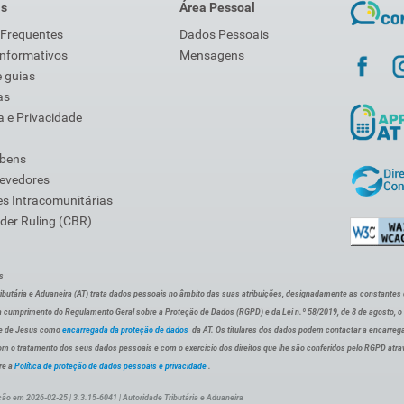
is
Área Pessoal
 Frequentes
Dados Pessoais
Informativos
Mensagens
 guias
as
 e Privacidade
 bens
Devedores
s Intracomunitárias
der Ruling (CBR)
s
ibutária e Aduaneira (AT) trata dados pessoais no âmbito das suas atribuições, designadamente as constantes do 
 cumprimento do Regulamento Geral sobre a Proteção de Dados (RGPD) e da Lei n.º 58/2019, de 8 de agosto, 
de de Jesus como
encarregada da proteção de dados
da AT. Os titulares dos dados podem contactar a encarreg
om o tratamento dos seus dados pessoais e com o exercício dos direitos que lhe são conferidos pelo RGPD atra
re a
Política de proteção de dados pessoais e privacidade
.
ção em 2026-02-25 | 3.3.15-6041 | Autoridade Tributária e Aduaneira