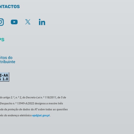
artigo 2.º, n.º 2, do Decreto-Lei n.º 118/2011, de 5 de
o Despacho n.º 13949-A/2022 designou a mestre Inês
ada da proteção de dados da AT sobre todas as questões
vés do endereço eletrónico
epd@at.gov.pt
.