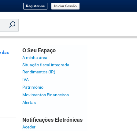
Registar-se
Iniciar Sessão
O Seu Espaço
o das
A minha área
Situação fiscal integrada
Rendimentos (IR)
IVA
Património
Movimentos Financeiros
Alertas
Notificações Eletrónicas
Aceder