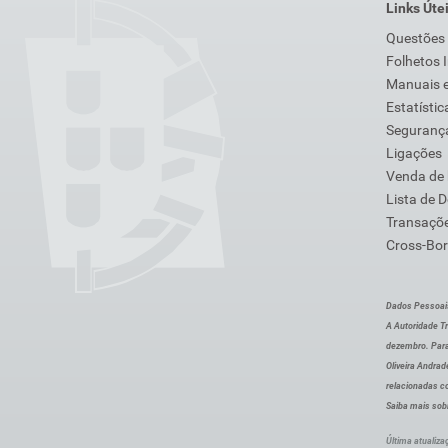
Links Úte
Questões
Folhetos 
Manuais e
Estatístic
Segurança
Ligações
Venda de
Lista de 
Transaçõe
Cross-Bor
Dados Pessoai
A Autoridade Tr
dezembro. Para
Oliveira Andra
relacionadas c
Saiba mais sob
Última atualiza