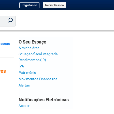
Registar-se
Iniciar Sessão
O Seu Espaço
essoas
A minha área
Situação fiscal integrada
Rendimentos (IR)
IVA
res
Património
Movimentos Financeiros
Alertas
Notificações Eletrónicas
Aceder