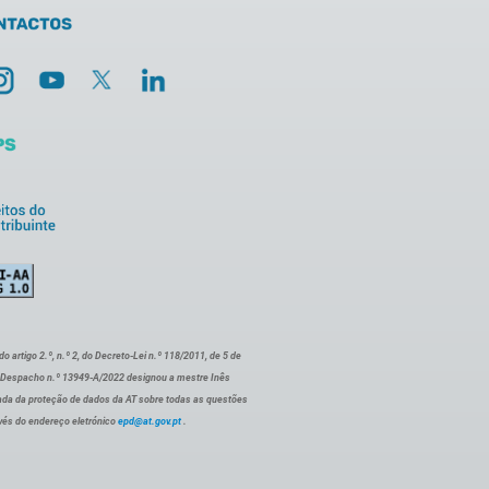
artigo 2.º, n.º 2, do Decreto-Lei n.º 118/2011, de 5 de
o Despacho n.º 13949-A/2022 designou a mestre Inês
ada da proteção de dados da AT sobre todas as questões
vés do endereço eletrónico
epd@at.gov.pt
.