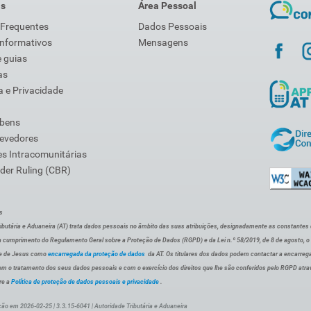
is
Área Pessoal
 Frequentes
Dados Pessoais
Informativos
Mensagens
 guias
as
 e Privacidade
 bens
Devedores
s Intracomunitárias
der Ruling (CBR)
s
ibutária e Aduaneira (AT) trata dados pessoais no âmbito das suas atribuições, designadamente as constantes do 
 cumprimento do Regulamento Geral sobre a Proteção de Dados (RGPD) e da Lei n.º 58/2019, de 8 de agosto, 
de de Jesus como
encarregada da proteção de dados
da AT. Os titulares dos dados podem contactar a encarreg
om o tratamento dos seus dados pessoais e com o exercício dos direitos que lhe são conferidos pelo RGPD atra
re a
Política de proteção de dados pessoais e privacidade
.
ção em 2026-02-25 | 3.3.15-6041 | Autoridade Tributária e Aduaneira