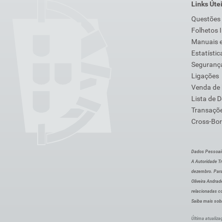
Links Úte
Questões
Folhetos 
Manuais e
Estatístic
Segurança
Ligações
Venda de
Lista de 
Transaçõe
Cross-Bor
Dados Pessoai
A Autoridade Tr
dezembro. Para
Oliveira Andra
relacionadas c
Saiba mais sob
Última atualiza