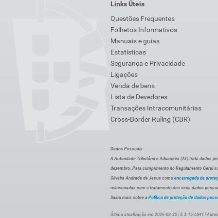
Links Úteis
Questões Frequentes
Folhetos Informativos
Manuais e guias
Estatísticas
Segurança e Privacidade
Ligações
Venda de bens
Lista de Devedores
Transações Intracomunitárias
Cross-Border Ruling (CBR)
Dados Pessoais
A Autoridade Tributária e Aduaneira (AT) trata dados p
dezembro. Para cumprimento do Regulamento Geral sob
Oliveira Andrade de Jesus como
encarregada da prote
relacionadas com o tratamento dos seus dados pessoai
Saiba mais sobre a
Política de proteção de dados pess
Última atualização em 2026-02-25 | 3.3.15-6041 | Autor