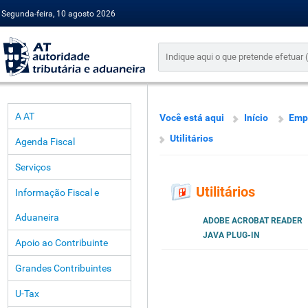
Segunda-feira, 10 agosto 2026
A AT
Você está aqui
Início
Emp
Utilitários
Agenda Fiscal
Serviços
Utilitários
Informação Fiscal e
Aduaneira
ADOBE ACROBAT READER
JAVA PLUG-IN
Apoio ao Contribuinte
Grandes Contribuintes
U-Tax