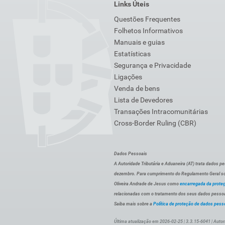
Links Úteis
Questões Frequentes
Folhetos Informativos
Manuais e guias
Estatísticas
Segurança e Privacidade
Ligações
Venda de bens
Lista de Devedores
Transações Intracomunitárias
Cross-Border Ruling (CBR)
Dados Pessoais
A Autoridade Tributária e Aduaneira (AT) trata dados p
dezembro. Para cumprimento do Regulamento Geral sob
Oliveira Andrade de Jesus como
encarregada da prote
relacionadas com o tratamento dos seus dados pessoai
Saiba mais sobre a
Política de proteção de dados pess
Última atualização em 2026-02-25 | 3.3.15-6041 | Autor