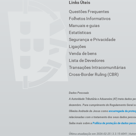
Links Úteis
Questões Frequentes
Folhetos Informativos
Manuais e guias
Estatísticas
Segurança e Privacidade
Ligações
Venda de bens
Lista de Devedores
Transações Intracomunitárias
Cross-Border Ruling (CBR)
Dados Pessoais
A Autoridade Tributária e Aduaneira (AT) trata dados p
dezembro. Para cumprimento do Regulamento Geral sob
Oliveira Andrade de Jesus como
encarregada da prote
relacionadas com o tratamento dos seus dados pessoai
Saiba mais sobre a
Política de proteção de dados pess
Última atualização em 2026-02-25 | 3.3.15-6041 | Autor