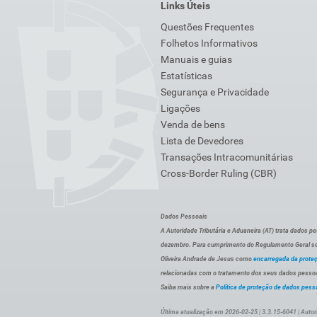
Links Úteis
Questões Frequentes
Folhetos Informativos
Manuais e guias
Estatísticas
Segurança e Privacidade
Ligações
Venda de bens
Lista de Devedores
Transações Intracomunitárias
Cross-Border Ruling (CBR)
Dados Pessoais
A Autoridade Tributária e Aduaneira (AT) trata dados p
dezembro. Para cumprimento do Regulamento Geral sob
Oliveira Andrade de Jesus como
encarregada da prote
relacionadas com o tratamento dos seus dados pessoai
Saiba mais sobre a
Política de proteção de dados pess
Última atualização em 2026-02-25 | 3.3.15-6041 | Autor